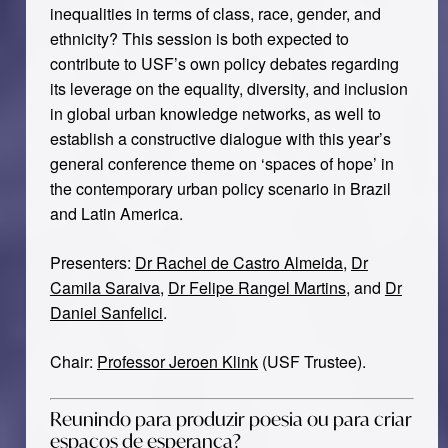
inequalities in terms of class, race, gender, and
ethnicity? This session is both expected to
contribute to USF’s own policy debates regarding
its leverage on the equality, diversity, and inclusion
in global urban knowledge networks, as well to
establish a constructive dialogue with this year’s
general conference theme on ‘spaces of hope’ in
the contemporary urban policy scenario in Brazil
and Latin America.
Presenters:
Dr Rachel de Castro Almeida
,
Dr
Camila Saraiva
,
Dr Felipe Rangel Martins
, and
Dr
Daniel Sanfelici
.
Chair:
Professor Jeroen Klink
(USF Trustee).
Reunindo para produzir poesia ou para criar
espaços de esperança?